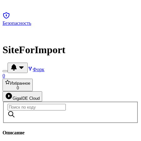
Безопасность
SiteForImport
Форк
0
Избранное
0
GigaIDE Cloud
Описание