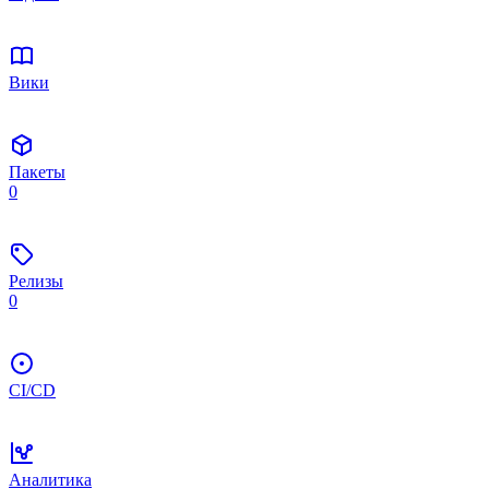
Вики
Пакеты
0
Релизы
0
CI/CD
Аналитика