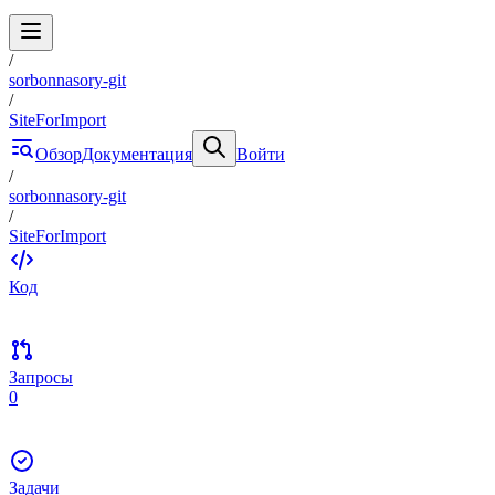
/
sorbonnasory-git
/
SiteForImport
Обзор
Документация
Войти
/
sorbonnasory-git
/
SiteForImport
Код
Запросы
0
Задачи