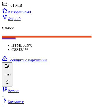
4.61 MiB
В избранном
0
Форки
0
Языки
HTML
86,9
%
CSS
13,1
%
Сообщить о нарушении
main
Ветки:
1
Коммиты:
1