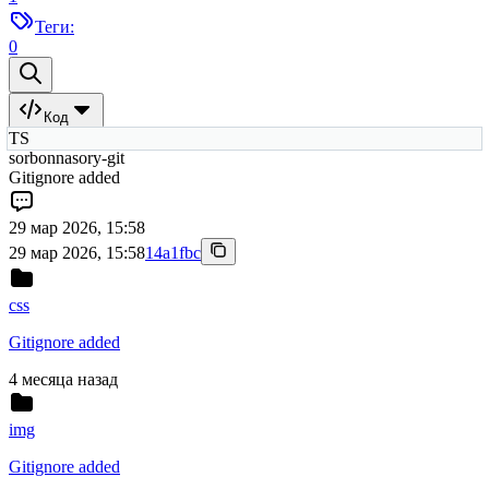
Теги:
0
Код
TS
sorbonnasory-git
Gitignore added
29 мар 2026, 15:58
29 мар 2026, 15:58
14a1fbc
css
Gitignore added
4 месяца назад
img
Gitignore added