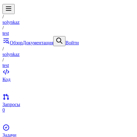
/
solynkaz
/
test
Обзор
Документация
Войти
/
solynkaz
/
test
Код
Запросы
0
Задачи