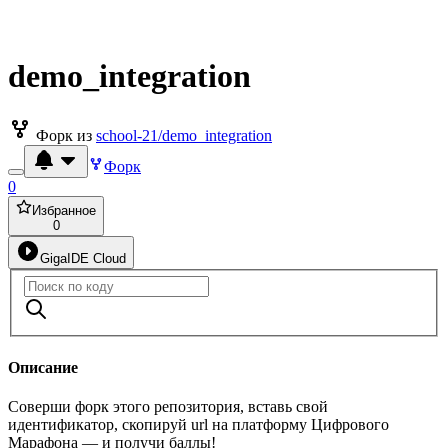
demo_integration
Форк из
school-21/demo_integration
Форк
0
Избранное
0
GigaIDE Cloud
Описание
Соверши форк этого репозитория, вставь свой
идентификатор, скопируй url на платформу Цифрового
Марафона — и получи баллы!