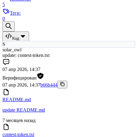
5
Теги:
0
Код
S
solar_owl
update: contest-token.txt
07 апр 2026, 14:37
Верифицирован
07 апр 2026, 14:37
b66b444
README.md
update README.md
7 месяцев назад
contest-token.txt