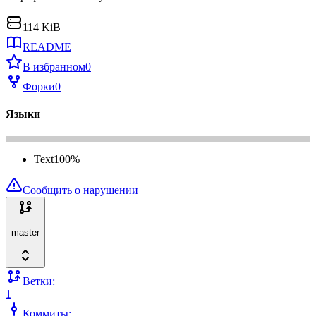
114 KiB
README
В избранном
0
Форки
0
Языки
Text
100
%
Сообщить о нарушении
master
Ветки:
1
Коммиты: