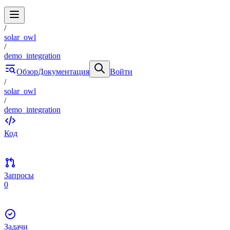
/
solar_owl
/
demo_integration
Обзор
Документация
Войти
/
solar_owl
/
demo_integration
Код
Запросы
0
Задачи