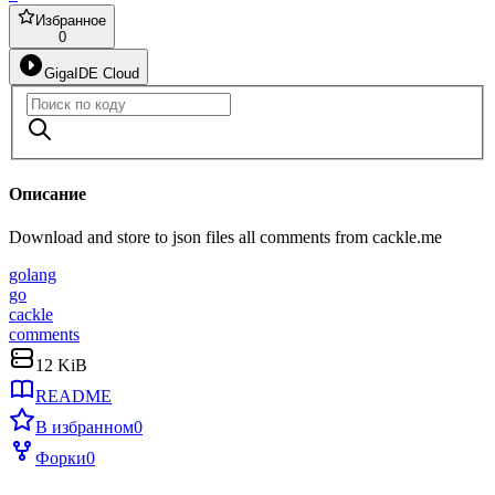
Избранное
0
GigaIDE Cloud
Описание
Download and store to json files all comments from cackle.me
golang
go
cackle
comments
12 KiB
README
В избранном
0
Форки
0