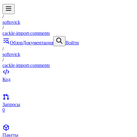
/
softovick
/
cackle-import-comments
Обзор
Документация
Войти
/
softovick
/
cackle-import-comments
Код
Запросы
0
Пакеты