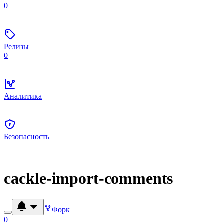
0
Релизы
0
Аналитика
Безопасность
cackle-import-comments
Форк
0