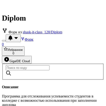
Diplom
Форк из
shask-it-class_128/Diplom
Форк
0
Избранное
0
GigaIDE Cloud
Описание
Программа для отслеживания успеваемости студентов в
колледже с возможностью использования при заполнении
диплома