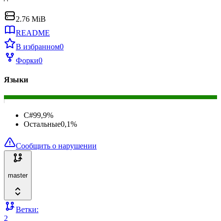
2.76 MiB
README
В избранном
0
Форки
0
Языки
C#
99,9
%
Остальные
0,1
%
Сообщить о нарушении
master
Ветки:
2