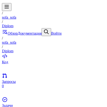
/
sofa_sofa
/
Diplom
Обзор
Документация
Войти
/
sofa_sofa
/
Diplom
Код
Запросы
0
Задачи