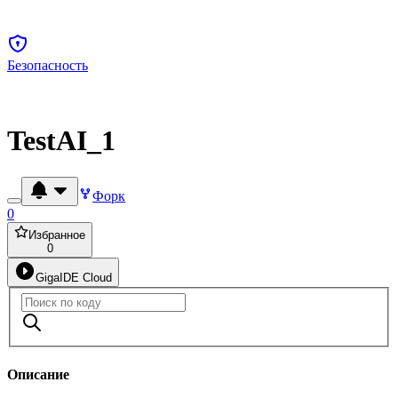
Безопасность
TestAI_1
Форк
0
Избранное
0
GigaIDE Cloud
Описание