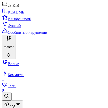
23 KiB
README
В избранном
0
Форки
0
Сообщить о нарушении
master
Ветки:
1
Коммиты:
1
Теги:
0
Код