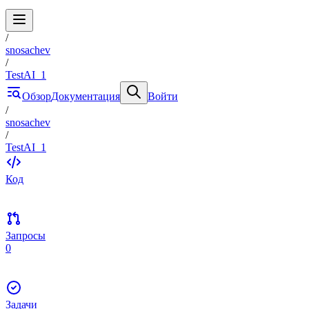
/
snosachev
/
TestAI_1
Обзор
Документация
Войти
/
snosachev
/
TestAI_1
Код
Запросы
0
Задачи