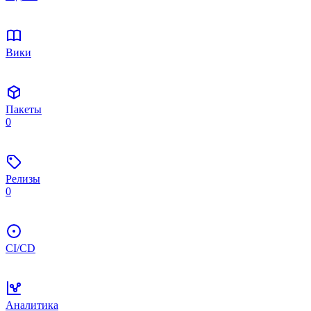
Вики
Пакеты
0
Релизы
0
CI/CD
Аналитика