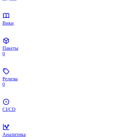
Вики
Пакеты
0
Релизы
0
CI/CD
Аналитика