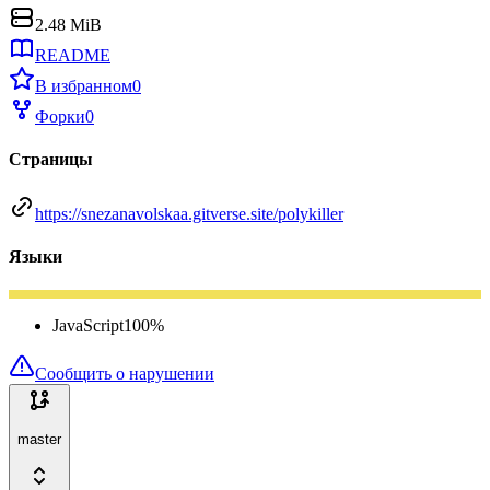
2.48 MiB
README
В избранном
0
Форки
0
Страницы
https://snezanavolskaa.gitverse.site/polykiller
Языки
JavaScript
100
%
Сообщить о нарушении
master