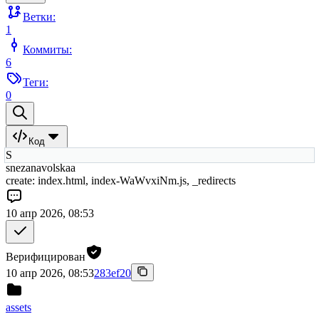
Ветки:
1
Коммиты:
6
Теги:
0
Код
S
snezanavolskaa
create: index.html, index-WaWvxiNm.js, _redirects
10 апр 2026, 08:53
Верифицирован
10 апр 2026, 08:53
283ef20
assets