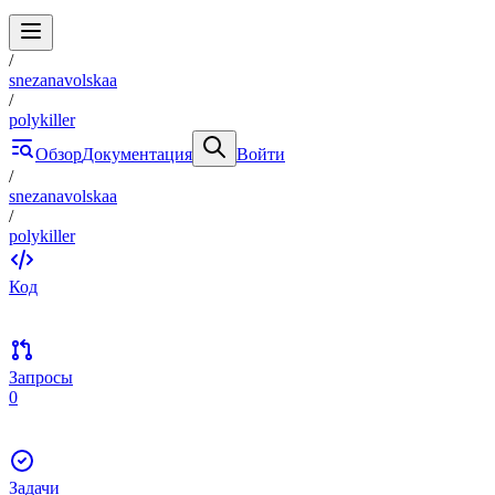
/
snezanavolskaa
/
polykiller
Обзор
Документация
Войти
/
snezanavolskaa
/
polykiller
Код
Запросы
0
Задачи