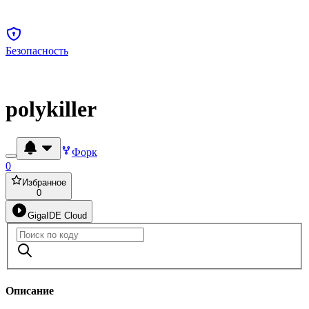
Безопасность
polykiller
Форк
0
Избранное
0
GigaIDE Cloud
Описание