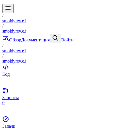
/
smoldyrev.e.i
/
smoldyrev.e.i
Обзор
Документация
Войти
/
smoldyrev.e.i
/
smoldyrev.e.i
Код
Запросы
0
Задачи