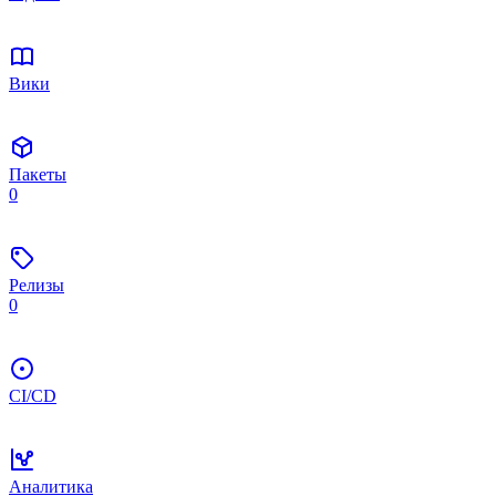
Вики
Пакеты
0
Релизы
0
CI/CD
Аналитика