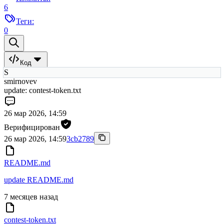
6
Теги:
0
Код
S
smirnovev
update: contest-token.txt
26 мар 2026, 14:59
Верифицирован
26 мар 2026, 14:59
3cb2789
README.md
update README.md
7 месяцев назад
contest-token.txt