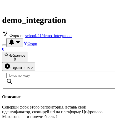
demo_integration
Форк из
school-21/demo_integration
Форк
0
Избранное
0
GigaIDE Cloud
Описание
Соверши форк этого репозитория, вставь свой
идентификатор, скопируй url на платформу Цифрового
Марафона — и получи баллы!