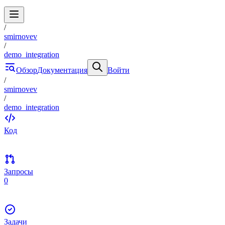
/
smirnovev
/
demo_integration
Обзор
Документация
Войти
/
smirnovev
/
demo_integration
Код
Запросы
0
Задачи