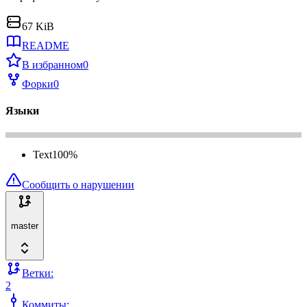
67 KiB
README
В избранном
0
Форки
0
Языки
Text
100
%
Сообщить о нарушении
master
Ветки:
2
Коммиты: