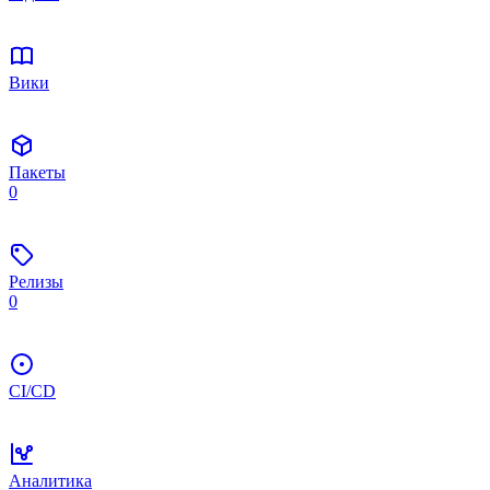
Вики
Пакеты
0
Релизы
0
CI/CD
Аналитика