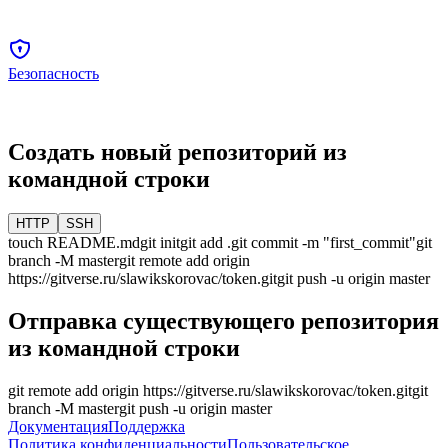
Безопасность
Создать новый репозиторий из
командной строки
HTTP
SSH
touch README.md
git init
git add .
git commit -m "first_commit"
git
branch -M
master
git remote add origin
https://gitverse.ru/slawikskorovac/token.git
git push -u origin
master
Отправка существующего репозитория
из командной строки
git remote add origin
https://gitverse.ru/slawikskorovac/token.git
git
branch -M
master
git push -u origin
master
Документация
Поддержка
Политика конфиденциальности
Пользовательское