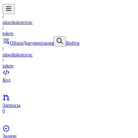
/
slawikskorovac
/
token
Обзор
Документация
Войти
/
slawikskorovac
/
token
Код
Запросы
0
Задачи