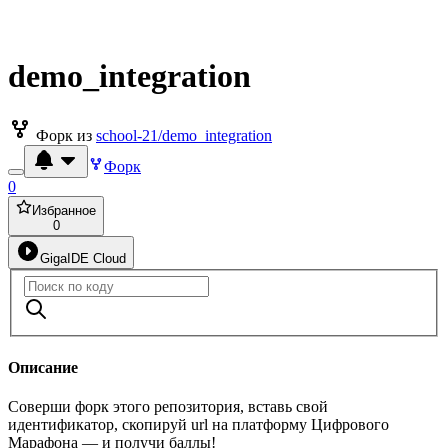
demo_integration
Форк из
school-21/demo_integration
Форк
0
Избранное
0
GigaIDE Cloud
Описание
Соверши форк этого репозитория, вставь свой
идентификатор, скопируй url на платформу Цифрового
Марафона — и получи баллы!