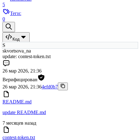
5
Теги:
0
Код
S
skvortsova_na
update: contest-token.txt
26 мар 2026, 21:36
Верифицирован
26 мар 2026, 21:36
4efd0b7
README.md
update README.md
7 месяцев назад
contest-token.txt