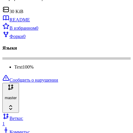
30 KiB
README
В избранном
0
Форки
0
Языки
Text
100
%
Сообщить о нарушении
master
Ветки:
1
Коммиты: