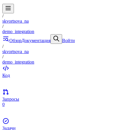
/
skvortsova_na
/
demo_integration
Обзор
Документация
Войти
/
skvortsova_na
/
demo_integration
Код
Запросы
0
Задачи