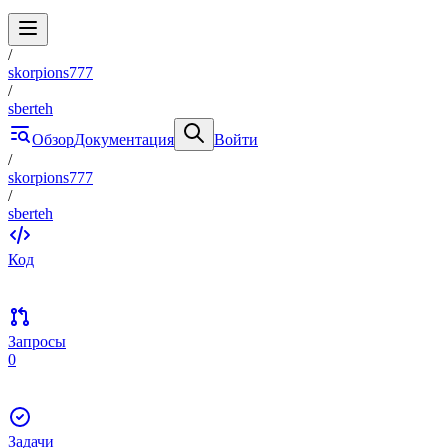
/
skorpions777
/
sberteh
Обзор
Документация
Войти
/
skorpions777
/
sberteh
Код
Запросы
0
Задачи