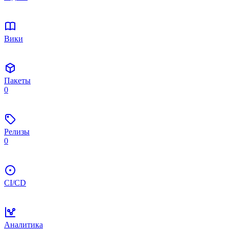
Вики
Пакеты
0
Релизы
0
CI/CD
Аналитика