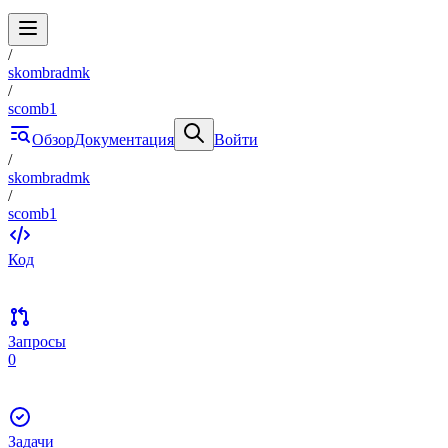
/
skombradmk
/
scomb1
Обзор
Документация
Войти
/
skombradmk
/
scomb1
Код
Запросы
0
Задачи