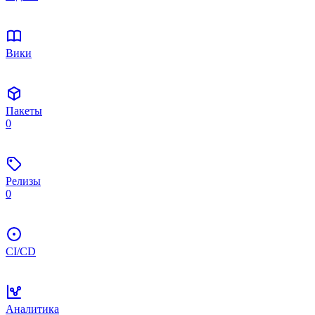
Вики
Пакеты
0
Релизы
0
CI/CD
Аналитика