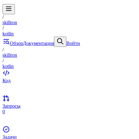
/
skillron
/
kotlin
Обзор
Документация
Войти
/
skillron
/
kotlin
Код
Запросы
0
Задачи