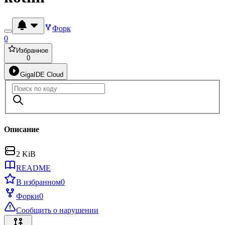
Форк
0
Избранное
0
GigaIDE Cloud
Описание
2 KiB
README
В избранном
0
Форки
0
Сообщить о нарушении