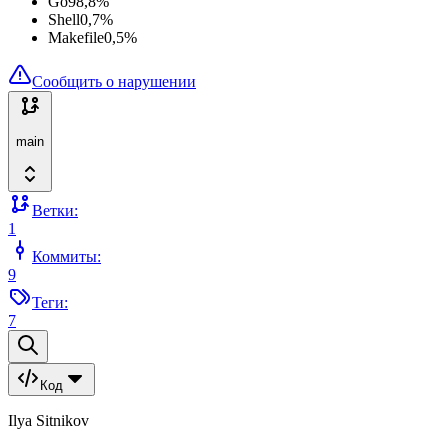
Go
98,8
%
Shell
0,7
%
Makefile
0,5
%
Сообщить о нарушении
main
Ветки:
1
Коммиты:
9
Теги:
7
Код
Ilya Sitnikov