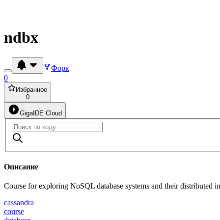
ndbx
Форк
0
Избранное
0
GigaIDE Cloud
Описание
Course for exploring NoSQL database systems and their distributed in
cassandra
course