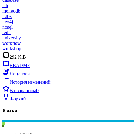
database
lab
mongodb
ndbx
neo4j
nosql
redis
university
workflow
workshop
292 KiB
README
Лицензия
История изменений
В избранном
0
Форки
0
Языки