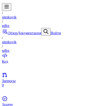
/
sitnikovik
/
ndbx
Обзор
Документация
Войти
/
sitnikovik
/
ndbx
Код
Запросы
0
Задачи