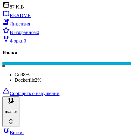
87 KiB
README
Лицензия
В избранном
0
Форки
0
Языки
Go
98
%
Dockerfile
2
%
Сообщить о нарушении
master
Ветки: