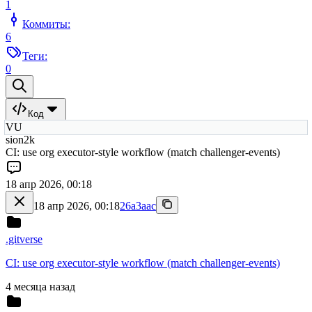
1
Коммиты:
6
Теги:
0
Код
VU
sion2k
CI: use org executor-style workflow (match challenger-events)
18 апр 2026, 00:18
18 апр 2026, 00:18
26a3aac
.gitverse
CI: use org executor-style workflow (match challenger-events)
4 месяца назад