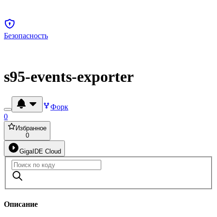
Безопасность
s95-events-exporter
Форк
0
Избранное
0
GigaIDE Cloud
Описание