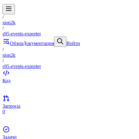
/
sion2k
/
s95-events-exporter
Обзор
Документация
Войти
/
sion2k
/
s95-events-exporter
Код
Запросы
0
Задачи