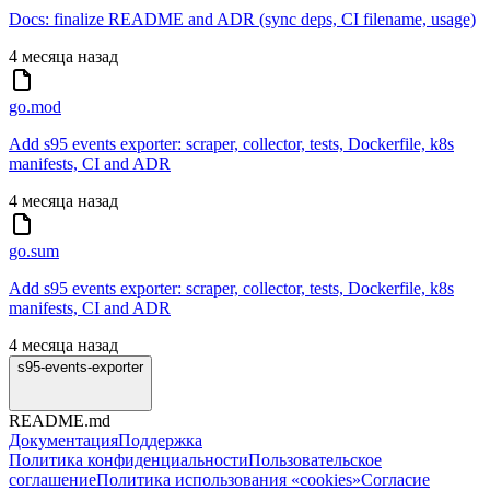
Docs: finalize README and ADR (sync deps, CI filename, usage)
4 месяца назад
go.mod
Add s95 events exporter: scraper, collector, tests, Dockerfile, k8s
manifests, CI and ADR
4 месяца назад
go.sum
Add s95 events exporter: scraper, collector, tests, Dockerfile, k8s
manifests, CI and ADR
4 месяца назад
s95-events-exporter
README.md
Документация
Поддержка
Политика конфиденциальности
Пользовательское
соглашение
Политика использования «cookies»
Согласие