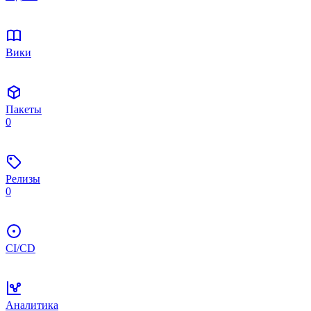
Вики
Пакеты
0
Релизы
0
CI/CD
Аналитика