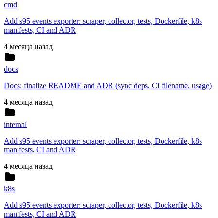
cmd
Add s95 events exporter: scraper, collector, tests, Dockerfile, k8s
manifests, CI and ADR
4 месяца назад
docs
Docs: finalize README and ADR (sync deps, CI filename, usage)
4 месяца назад
internal
Add s95 events exporter: scraper, collector, tests, Dockerfile, k8s
manifests, CI and ADR
4 месяца назад
k8s
Add s95 events exporter: scraper, collector, tests, Dockerfile, k8s
manifests, CI and ADR