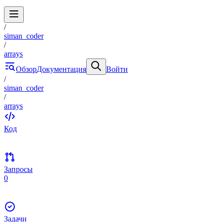
/
siman_coder
/
arrays
Обзор
Документация
Войти
/
siman_coder
/
arrays
Код
Запросы
0
Задачи