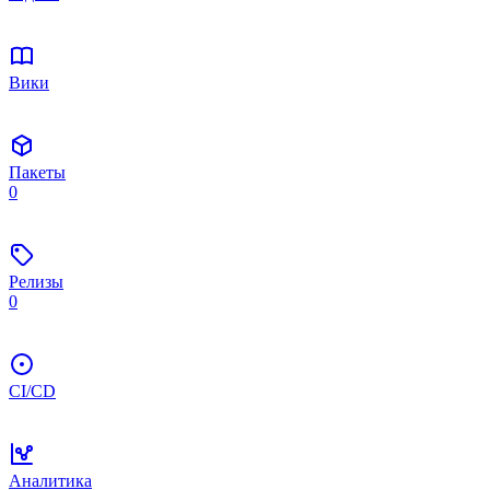
Вики
Пакеты
0
Релизы
0
CI/CD
Аналитика