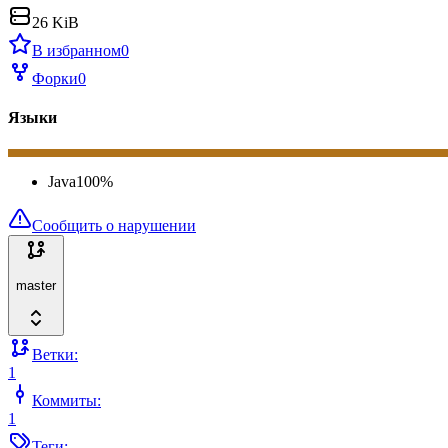
26 KiB
В избранном
0
Форки
0
Языки
Java
100
%
Сообщить о нарушении
master
Ветки:
1
Коммиты:
1
Теги: