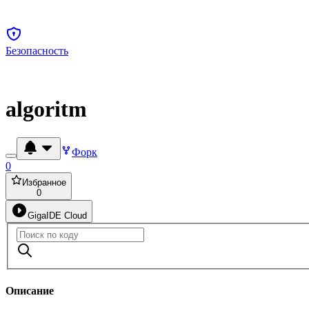
Безопасность
algoritm
Форк
0
Избранное
0
GigaIDE Cloud
Описание