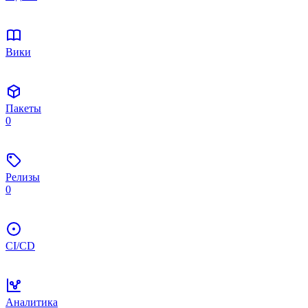
Вики
Пакеты
0
Релизы
0
CI/CD
Аналитика