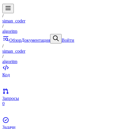
/
siman_coder
/
algoritm
Обзор
Документация
Войти
/
siman_coder
/
algoritm
Код
Запросы
0
Задачи