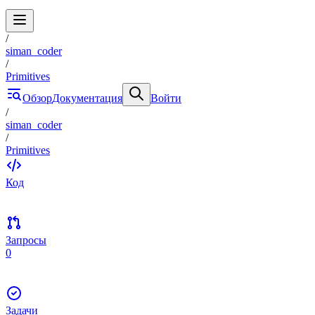
/
siman_coder
/
Primitives
Обзор
Документация
Войти
/
siman_coder
/
Primitives
Код
Запросы
0
Задачи