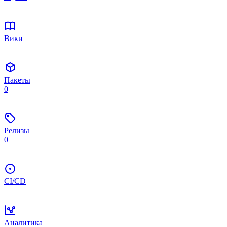
Вики
Пакеты
0
Релизы
0
CI/CD
Аналитика