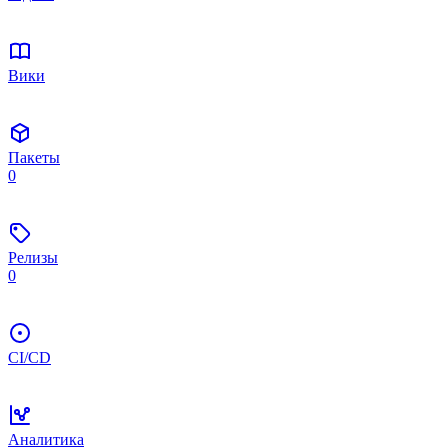
Вики
Пакеты
0
Релизы
0
CI/CD
Аналитика