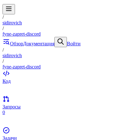
/
sidirovich
/
fyne-zapret-discord
Обзор
Документация
Войти
/
sidirovich
/
fyne-zapret-discord
Код
Запросы
0
Задачи