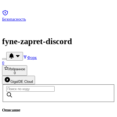
Безопасность
fyne-zapret-discord
Форк
0
Избранное
0
GigaIDE Cloud
Описание