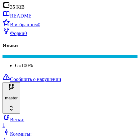
35 KiB
README
В избранном
0
Форки
0
Языки
Go
100
%
Сообщить о нарушении
master
Ветки:
1
Коммиты:
2