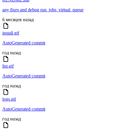
any fixes and debug run_jobs_virtual_queue
6 месяцев назад
install.gif
AutoGenerated commit
год назад
list.gif
AutoGenerated commit
год назад
logs.gif
AutoGenerated commit
год назад