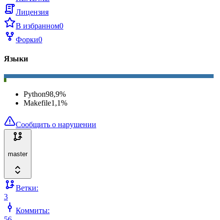
Лицензия
В избранном
0
Форки
0
Языки
Python
98,9
%
Makefile
1,1
%
Сообщить о нарушении
master
Ветки:
3
Коммиты:
56