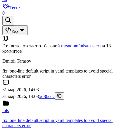
Теги:
0
Код
Эта ветка отстает от базовой
mrsndmn/mls/master
на 13
коммитов
Dmitrii Tarasov
fix: one-line default script in yaml templates to avoid special
characters error
31 мар 2026, 14:03
31 мар 2026, 14:03
5d86cdc
mls
fix: one-line default script in yaml templates to avoid special
characters error