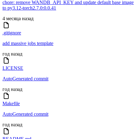
chore: remove WANDB_API_KEY and update default base image
to py3.12-torch2.7.0:0.0.41
4 месяца назад
.gitignore
add massive jobs template
год назад
LICENSE
AutoGenerated commit
год назад
Makefile
AutoGenerated commit
год назад
README.md