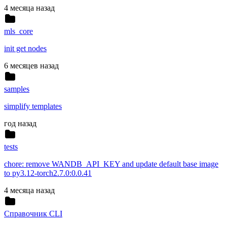
4 месяца назад
mls_core
init get nodes
6 месяцев назад
samples
simplify templates
год назад
tests
chore: remove WANDB_API_KEY and update default base image
to py3.12-torch2.7.0:0.0.41
4 месяца назад
Справочник CLI