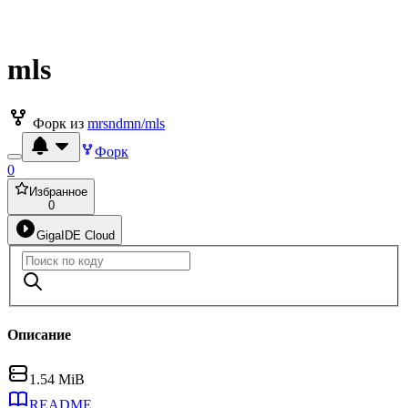
mls
Форк из
mrsndmn/mls
Форк
0
Избранное
0
GigaIDE Cloud
Описание
1.54 MiB
README