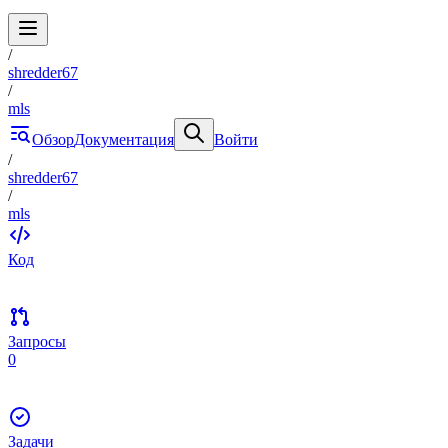
/
shredder67
/
mls
Обзор
Документация
Войти
/
shredder67
/
mls
Код
Запросы
0
Задачи