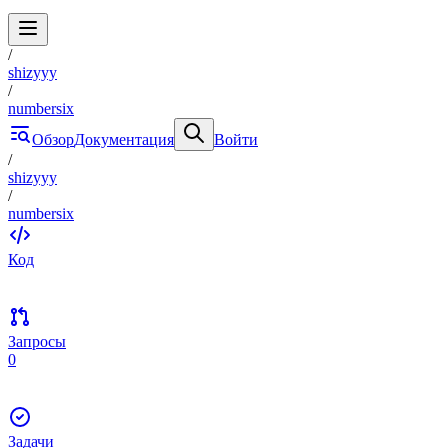
/
shizyyy
/
numbersix
Обзор
Документация
Войти
/
shizyyy
/
numbersix
Код
Запросы
0
Задачи