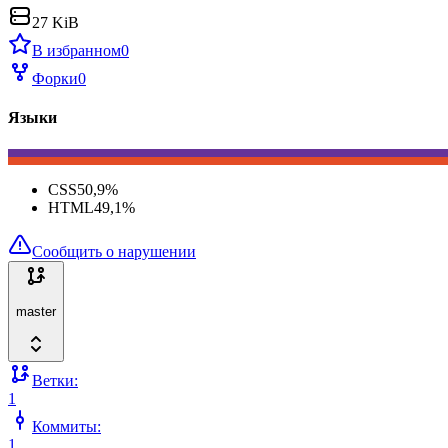
27 KiB
В избранном
0
Форки
0
Языки
CSS
50,9
%
HTML
49,1
%
Сообщить о нарушении
master
Ветки:
1
Коммиты:
1