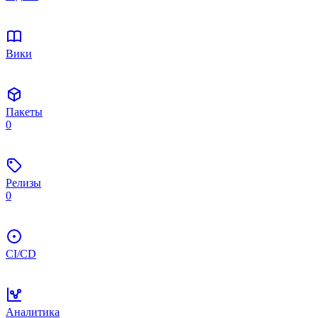
Вики
Пакеты
0
Релизы
0
CI/CD
Аналитика