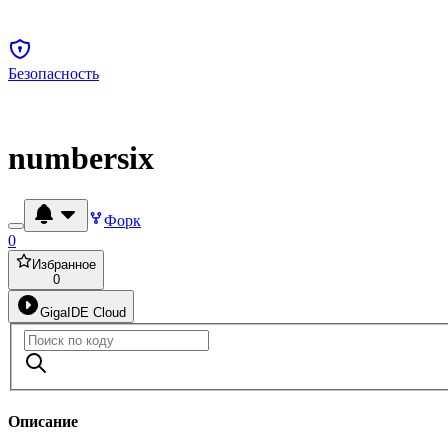
Безопасность
numbersix
Форк
0
Избранное
0
GigaIDE Cloud
Описание