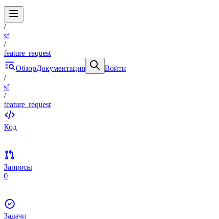
/
sf
/
feature_request
Обзор
Документация
Войти
/
sf
/
feature_request
Код
Запросы
0
Задачи