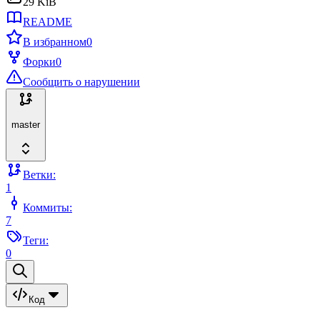
29 KiB
README
В избранном
0
Форки
0
Сообщить о нарушении
master
Ветки:
1
Коммиты:
7
Теги:
0
Код