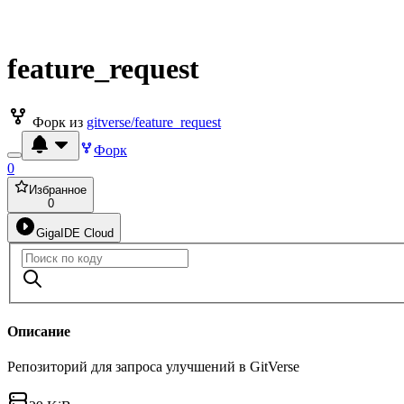
feature_request
Форк из
gitverse/feature_request
Форк
0
Избранное
0
GigaIDE Cloud
Описание
Репозиторий для запроса улучшений в GitVerse