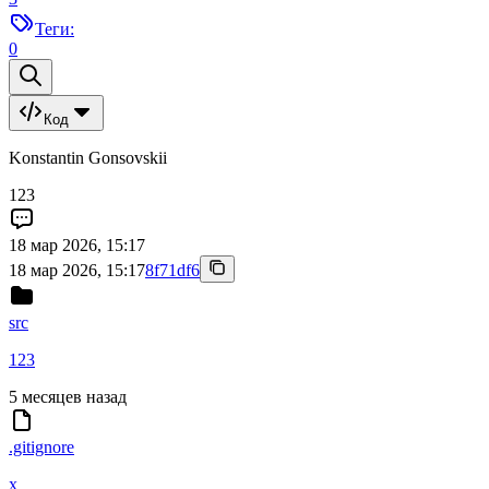
Теги:
0
Код
Konstantin Gonsovskii
123
18 мар 2026, 15:17
18 мар 2026, 15:17
8f71df6
src
123
5 месяцев назад
.gitignore
x