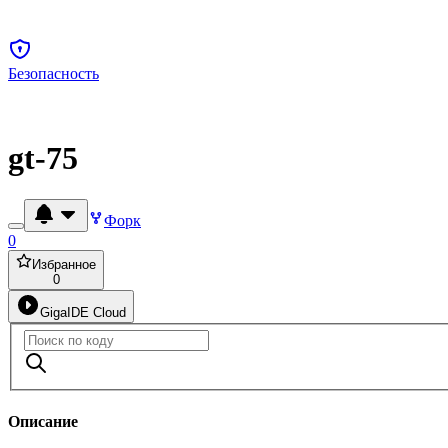
Безопасность
gt-75
Форк
0
Избранное
0
GigaIDE Cloud
Описание