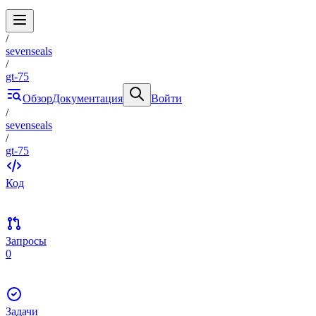
/
sevenseals
/
gt-75
Обзор
Документация
Войти
/
sevenseals
/
gt-75
Код
Запросы
0
Задачи