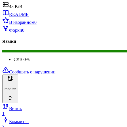
43 KiB
README
В избранном
0
Форки
0
Языки
C#
100
%
Сообщить о нарушении
master
Ветки:
1
Коммиты:
3