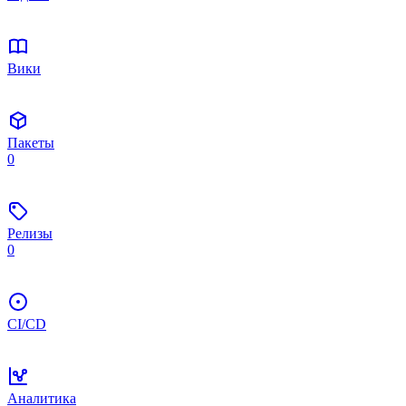
Вики
Пакеты
0
Релизы
0
CI/CD
Аналитика