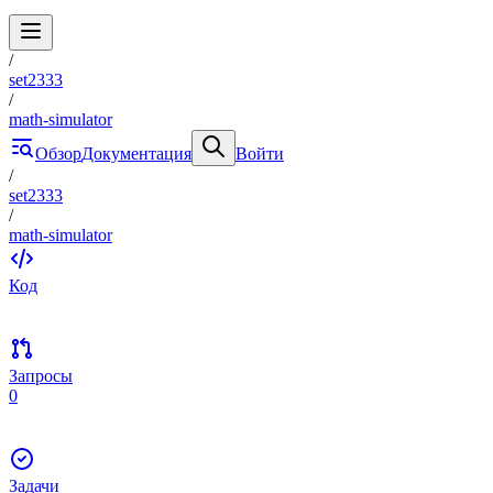
/
set2333
/
math-simulator
Обзор
Документация
Войти
/
set2333
/
math-simulator
Код
Запросы
0
Задачи