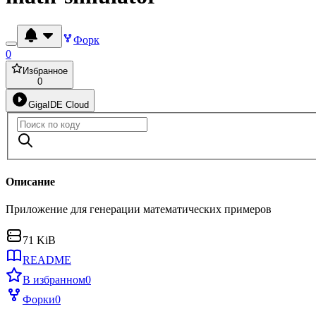
Форк
0
Избранное
0
GigaIDE Cloud
Описание
Приложение для генерации математических примеров
71 KiB
README
В избранном
0
Форки
0