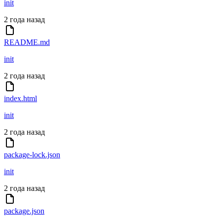
init
2 года назад
README.md
init
2 года назад
index.html
init
2 года назад
package-lock.json
init
2 года назад
package.json