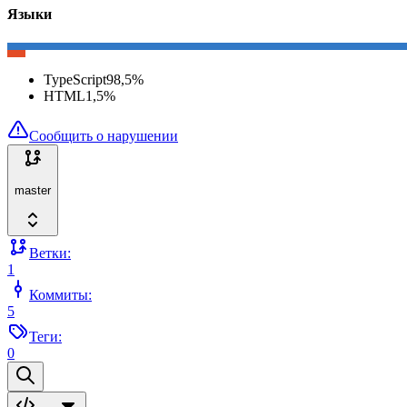
Языки
TypeScript
98,5
%
HTML
1,5
%
Сообщить о нарушении
master
Ветки:
1
Коммиты:
5
Теги:
0