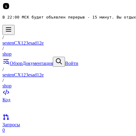
В 22:00 МСК будет объявлен перерыв - 15 минут. Вы отдых
/
sestenCX123esad12e
/
shop
Обзор
Документация
Войти
/
sestenCX123esad12e
/
shop
Код
Запросы
0