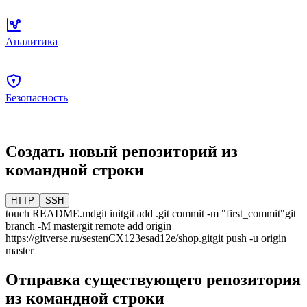
Аналитика
Безопасность
Создать новый репозиторий из
командной строки
HTTP
SSH
touch README.md
git init
git add .
git commit -m "first_commit"
git
branch -M
master
git remote add origin
https://gitverse.ru/sestenCX123esad12e/shop.git
git push -u origin
master
Отправка существующего репозитория
из командной строки