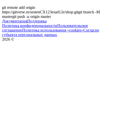
git remote add origin
https://gitverse.ru/sestenCX123esad12e/shop.git
git branch -M
master
git push -u origin
master
Документация
Поддержка
Политика конфиденциальности
Пользовательское
соглашение
Политика использования «cookies»
Согласие
субъекта персональных данных
2026
©