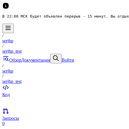
В 22:00 МСК будет объявлен перерыв - 15 минут. Вы отдых
/
serjhp
/
serjhp_test
Обзор
Документация
Войти
/
serjhp
/
serjhp_test
Код
Запросы
0