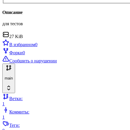
Описание
для тестов
27 KiB
В избранном
0
Форки
0
Сообщить о нарушении
main
Ветки:
1
Коммиты:
1
Теги: