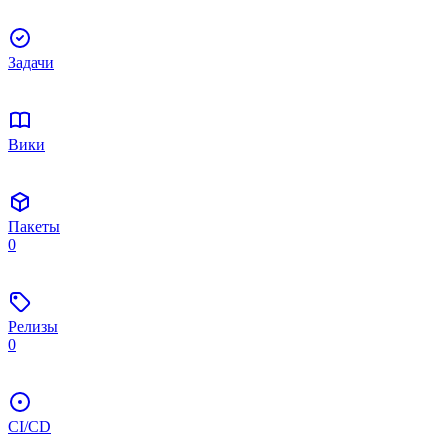
Задачи
Вики
Пакеты
0
Релизы
0
CI/CD