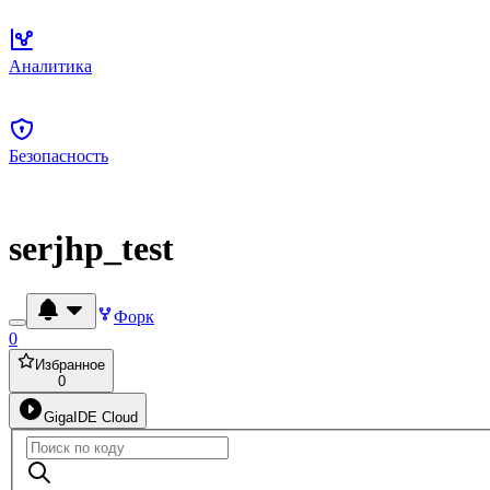
Аналитика
Безопасность
serjhp_test
Форк
0
Избранное
0
GigaIDE Cloud