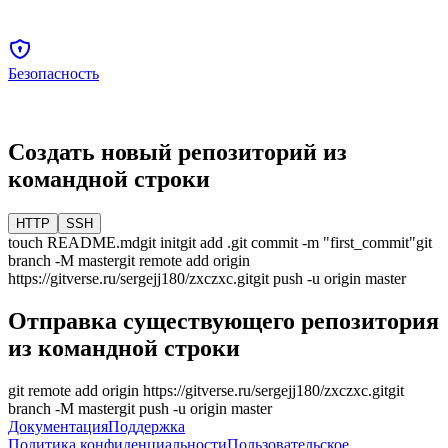
Безопасность
Создать новый репозиторий из
командной строки
HTTP
SSH
touch README.md
git init
git add .
git commit -m "first_commit"
git
branch -M
master
git remote add origin
https://gitverse.ru/sergejj180/zxczxc.git
git push -u origin
master
Отправка существующего репозитория
из командной строки
git remote add origin
https://gitverse.ru/sergejj180/zxczxc.git
git
branch -M
master
git push -u origin
master
Документация
Поддержка
Политика конфиденциальности
Пользовательское