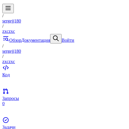
/
sergejj180
/
zxczxc
Обзор
Документация
Войти
/
sergejj180
/
zxczxc
Код
Запросы
0
Задачи