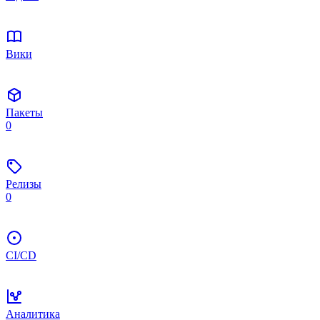
Вики
Пакеты
0
Релизы
0
CI/CD
Аналитика