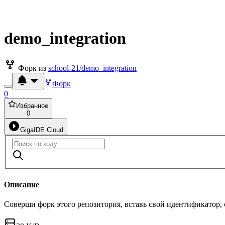
demo_integration
Форк из
school-21/demo_integration
Форк
0
Избранное
0
GigaIDE Cloud
Описание
Соверши форк этого репозитория, вставь свой идентификатор,