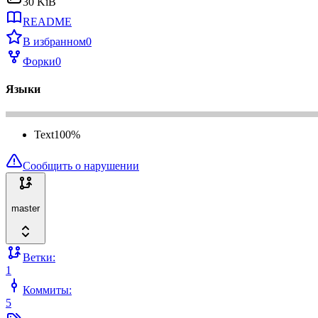
30 KiB
README
В избранном
0
Форки
0
Языки
Text
100
%
Сообщить о нарушении
master
Ветки:
1
Коммиты:
5