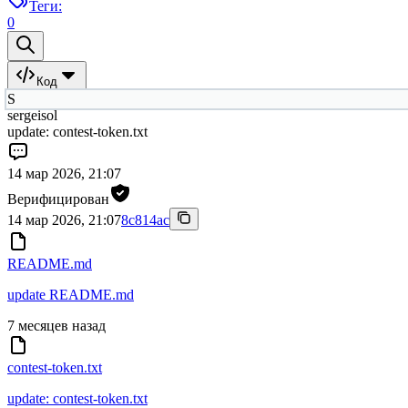
Теги:
0
Код
S
sergeisol
update: contest-token.txt
14 мар 2026, 21:07
Верифицирован
14 мар 2026, 21:07
8c814ac
README.md
update README.md
7 месяцев назад
contest-token.txt
update: contest-token.txt