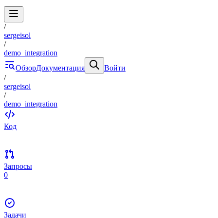
/
sergeisol
/
demo_integration
Обзор
Документация
Войти
/
sergeisol
/
demo_integration
Код
Запросы
0
Задачи