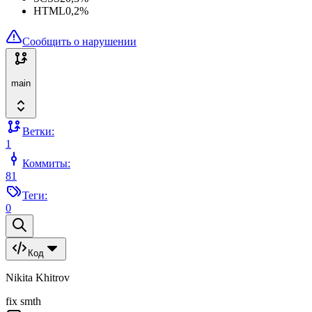
HTML
0,2
%
Сообщить о нарушении
main
Ветки:
1
Коммиты:
81
Теги:
0
Код
Nikita Khitrov
fix smth