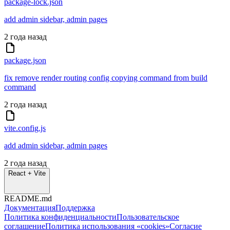
package-lock.json
add admin sidebar, admin pages
2 года назад
package.json
fix remove render routing config copying command from build
command
2 года назад
vite.config.js
add admin sidebar, admin pages
2 года назад
React + Vite
README.md
Документация
Поддержка
Политика конфиденциальности
Пользовательское
соглашение
Политика использования «cookies»
Согласие