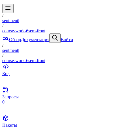
/
sentmentl
/
course-work-6sem-front
Обзор
Документация
Войти
/
sentmentl
/
course-work-6sem-front
Код
Запросы
0
Пакеты