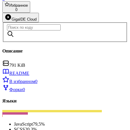
Избранное
0
GigaIDE Cloud
Описание
791 KiB
README
В избранном
0
Форки
0
Языки
JavaScript
79,5
%
SCSS
20,3
%