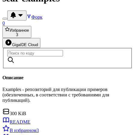
Форк
0
Избранное
3
GigaIDE Cloud
Описание
Examples - репозиторий для публикации примеров
(обезличенных, в соответствии с требованиями для
публикаций).
300 KiB
README
В избранном
3