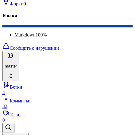
Форки
0
Языки
Markdown
100
%
Сообщить о нарушении
master
Ветки:
4
Коммиты:
32
Теги:
0