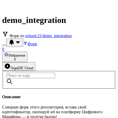
demo_integration
Форк из
school-21/demo_integration
Форк
0
Избранное
0
GigaIDE Cloud
Описание
Соверши форк этого репозитория, вставь свой
идентификатор, скопируй url на платформу Цифрового
Марафона — и получи баллы!