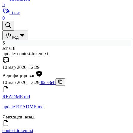
5
Теги:
0
Код
S
scha18
update: contest-token.txt
10 мар 2026, 12:29
Верифицирован
10 мар 2026, 12:29
d0da3eb
README.md
update README.md
7 месяцев назад
contest-token.txt