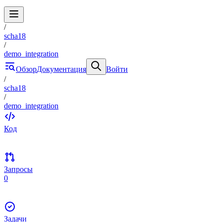
/
scha18
/
demo_integration
Обзор
Документация
Войти
/
scha18
/
demo_integration
Код
Запросы
0
Задачи