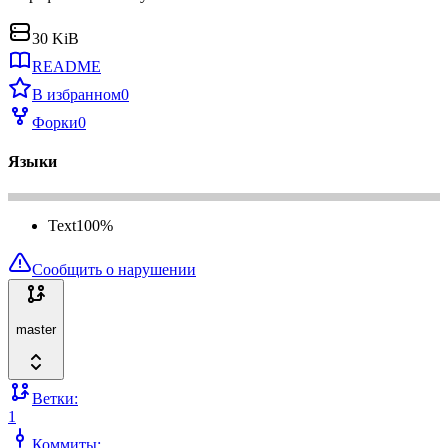
30 KiB
README
В избранном
0
Форки
0
Языки
Text
100
%
Сообщить о нарушении
master
Ветки:
1
Коммиты: