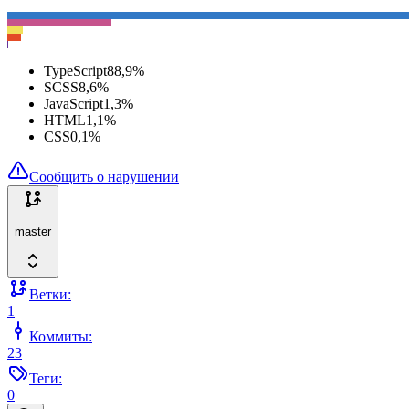
TypeScript
88,9
%
SCSS
8,6
%
JavaScript
1,3
%
HTML
1,1
%
CSS
0,1
%
Сообщить о нарушении
master
Ветки:
1
Коммиты:
23
Теги:
0