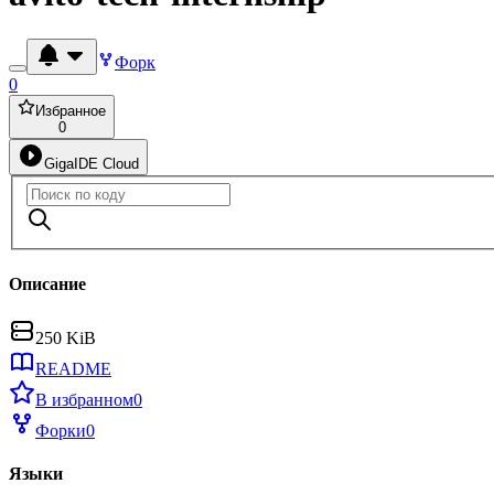
Форк
0
Избранное
0
GigaIDE Cloud
Описание
250 KiB
README
В избранном
0
Форки
0
Языки