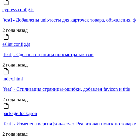
cypress.config.ts
[test] - Добавлены unit-тесты для карточек товара, объявления,
2 года назад
eslint.config.js
[feat] - Сделана страница просмотра заказов
2 года назад
index.html
[feat] - Стилизация страницы-ошибки, добавлен favicon и title
2 года назад
package-lock.json
[feat] - Изменена версия json-server. Реализован поиск по товара
2 года назад