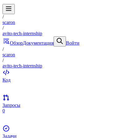
/
scaron
/
avito-tech-internship
Обзор
Документация
Войти
/
scaron
/
avito-tech-internship
Код
Запросы
0
Задачи