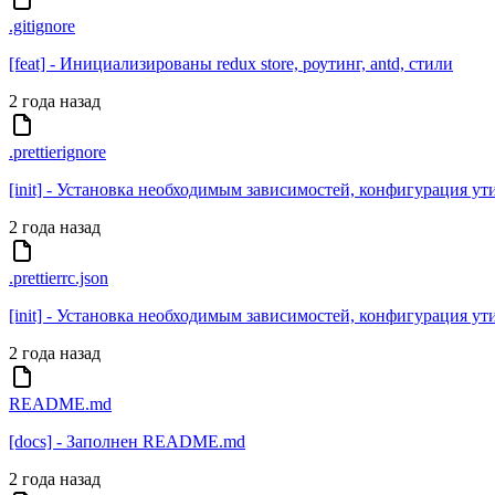
.gitignore
[feat] - Инициализированы redux store, роутинг, antd, стили
2 года назад
.prettierignore
[init] - Установка необходимым зависимостей, конфигурация ут
2 года назад
.prettierrc.json
[init] - Установка необходимым зависимостей, конфигурация ут
2 года назад
README.md
[docs] - Заполнен README.md
2 года назад