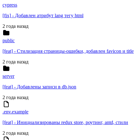
cypress
[fix] - Добавлен атрибут lang тегу html
2 года назад
public
[feat] - Стилизация страницы-ошибки, добавлен favicon и title
2 года назад
server
[feat] - Добавлены записи в db.json
2 года назад
.env.example
[feat] - Инициализированы redux store, роутинг, antd, стили
2 года назад