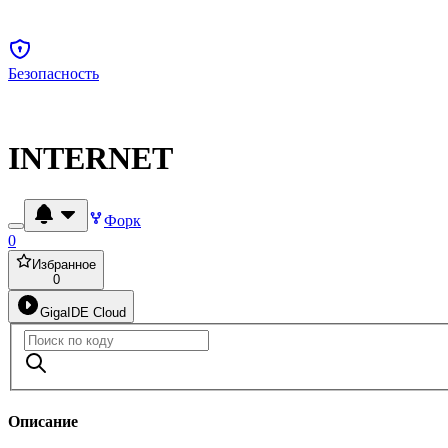
Безопасность
INTERNET
Форк
0
Избранное
0
GigaIDE Cloud
Описание