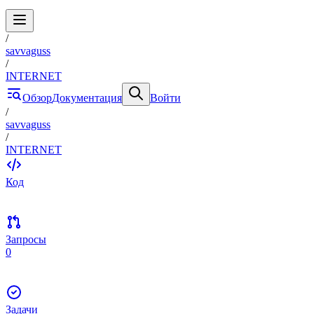
/
savvaguss
/
INTERNET
Обзор
Документация
Войти
/
savvaguss
/
INTERNET
Код
Запросы
0
Задачи