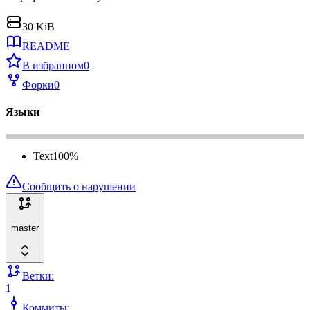
30 KiB
README
В избранном
0
Форки
0
Языки
Text
100
%
Сообщить о нарушении
master
Ветки:
1
Коммиты: