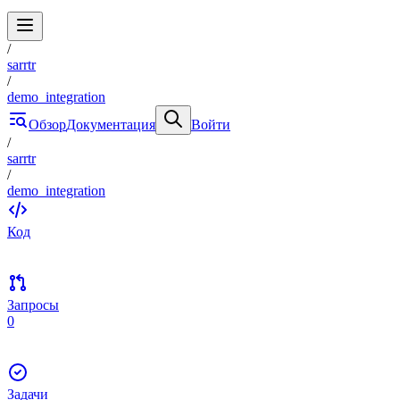
/
sarrtr
/
demo_integration
Обзор
Документация
Войти
/
sarrtr
/
demo_integration
Код
Запросы
0
Задачи