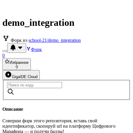
demo_integration
Форк из
school-21/demo_integration
Форк
0
Избранное
0
GigaIDE Cloud
Описание
Соверши форк этого репозитория, вставь свой
идентификатор, скопируй url на платформу Цифрового
Марафона — и получи баллы!