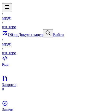
/
sapgri
/
test_repo
Обзор
Документация
Войти
/
sapgri
/
test_repo
Код
Запросы
0
Задачи