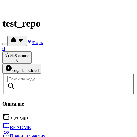
test_repo
Форк
0
Избранное
0
GigaIDE Cloud
Описание
2.23 MiB
README
Правила участия