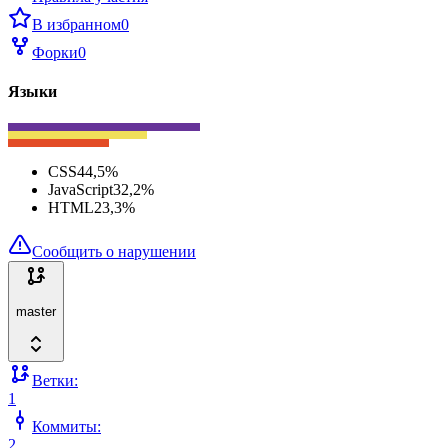
В избранном
0
Форки
0
Языки
CSS
44,5
%
JavaScript
32,2
%
HTML
23,3
%
Сообщить о нарушении
master
Ветки:
1
Коммиты:
2