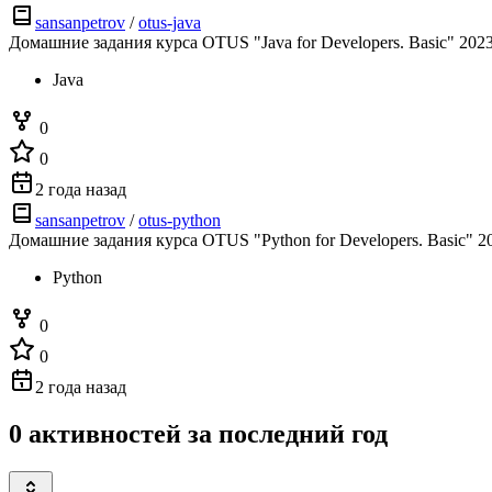
sansanpetrov
/
otus-java
Домашние задания курса OTUS "Java for Developers. Basic" 2023 
Java
0
0
2 года назад
sansanpetrov
/
otus-python
Домашние задания курса OTUS "Python for Developers. Basic" 20
Python
0
0
2 года назад
0 активностей за последний год