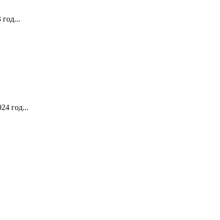
год...
24 год...