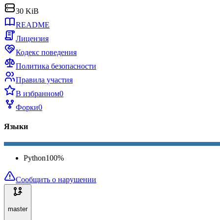
30 KiB
README
Лицензия
Кодекс поведения
Политика безопасности
Правила участия
В избранном
0
Форки
0
Языки
Python
100
%
Сообщить о нарушении
master