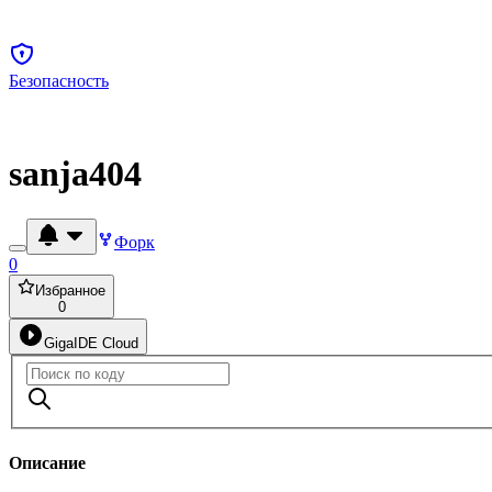
Безопасность
sanja404
Форк
0
Избранное
0
GigaIDE Cloud
Описание