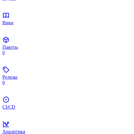
Вики
Пакеты
0
Релизы
0
CI/CD
Аналитика