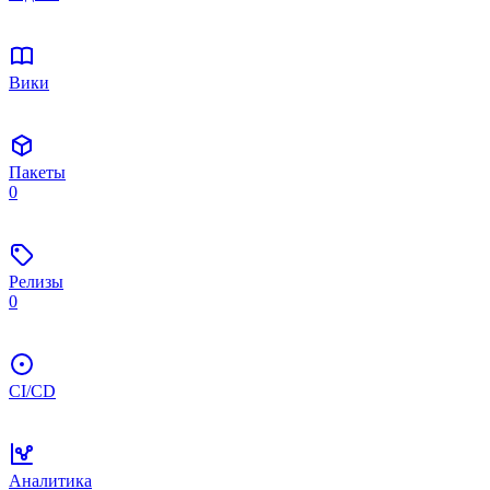
Вики
Пакеты
0
Релизы
0
CI/CD
Аналитика