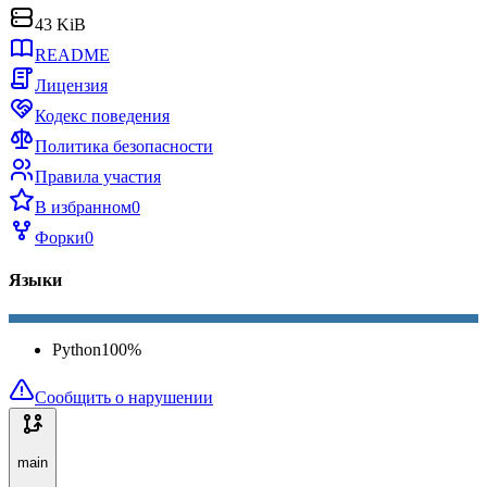
43 KiB
README
Лицензия
Кодекс поведения
Политика безопасности
Правила участия
В избранном
0
Форки
0
Языки
Python
100
%
Сообщить о нарушении
main