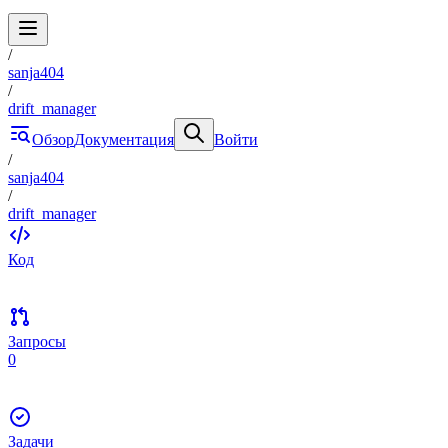
/
sanja404
/
drift_manager
Обзор
Документация
Войти
/
sanja404
/
drift_manager
Код
Запросы
0
Задачи