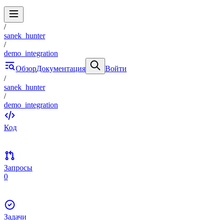
/
sanek_hunter
/
demo_integration
Обзор
Документация
Войти
/
sanek_hunter
/
demo_integration
Код
Запросы
0
Задачи