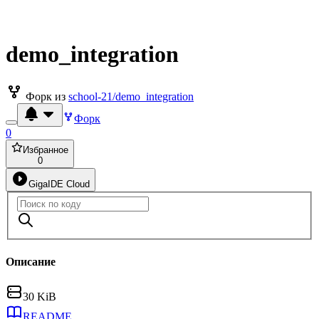
demo_integration
Форк из
school-21/demo_integration
Форк
0
Избранное
0
GigaIDE Cloud
Описание
30 KiB
README