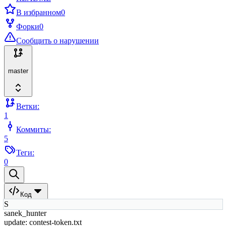
В избранном
0
Форки
0
Сообщить о нарушении
master
Ветки:
1
Коммиты:
5
Теги:
0
Код
S
sanek_hunter
update: contest-token.txt