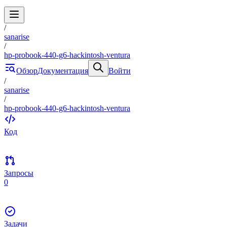
/
sanarise
/
hp-probook-440-g6-hackintosh-ventura
Обзор
Документация
Войти
/
sanarise
/
hp-probook-440-g6-hackintosh-ventura
Код
Запросы
0
Задачи