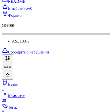
README
В избранном
0
Форки
0
Языки
ASL
100
%
Сообщить о нарушении
main
Ветки:
1
Коммиты:
28
Теги:
0