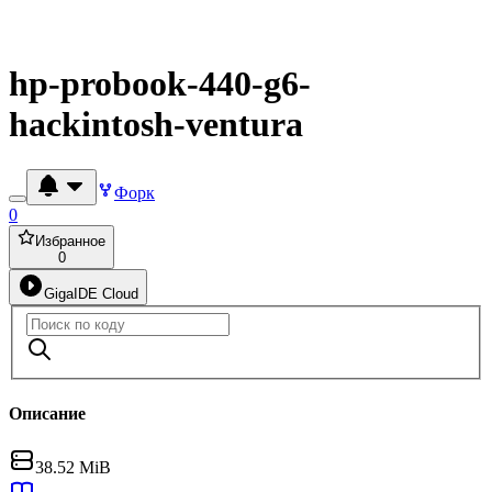
hp-probook-440-g6-
hackintosh-ventura
Форк
0
Избранное
0
GigaIDE Cloud
Описание
38.52 MiB