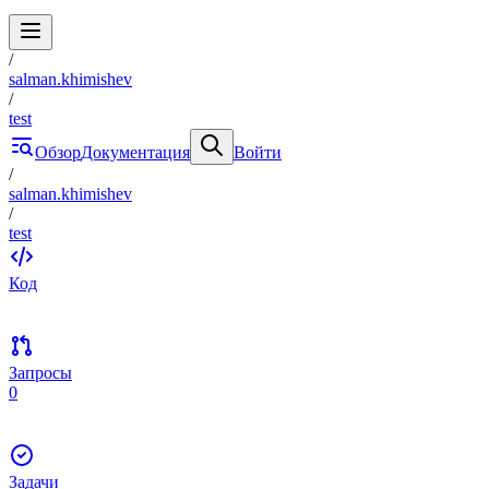
/
salman.khimishev
/
test
Обзор
Документация
Войти
/
salman.khimishev
/
test
Код
Запросы
0
Задачи