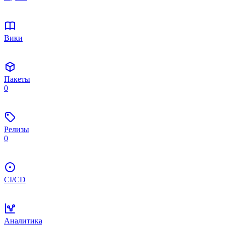
Вики
Пакеты
0
Релизы
0
CI/CD
Аналитика