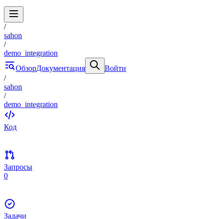
/
sahon
/
demo_integration
Обзор
Документация
Войти
/
sahon
/
demo_integration
Код
Запросы
0
Задачи