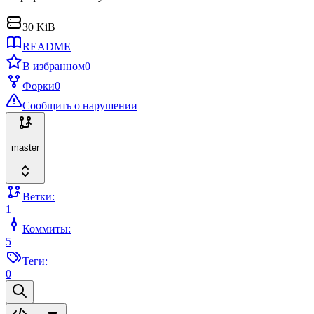
30 KiB
README
В избранном
0
Форки
0
Сообщить о нарушении
master
Ветки:
1
Коммиты:
5
Теги:
0