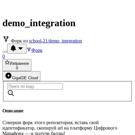
demo_integration
Форк из
school-21/demo_integration
Форк
0
Избранное
0
GigaIDE Cloud
Описание
Соверши форк этого репозитория, вставь свой
идентификатор, скопируй url на платформу Цифрового
Марафона — и получи баллы!