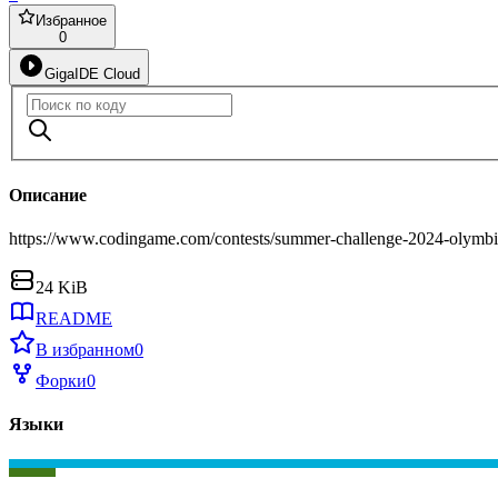
Избранное
0
GigaIDE Cloud
Описание
https://www.codingame.com/contests/summer-challenge-2024-olymbi
24 KiB
README
В избранном
0
Форки
0
Языки