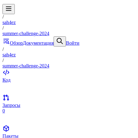
/
sah4ez
/
summer-challenge-2024
Обзор
Документация
Войти
/
sah4ez
/
summer-challenge-2024
Код
Запросы
0
Пакеты