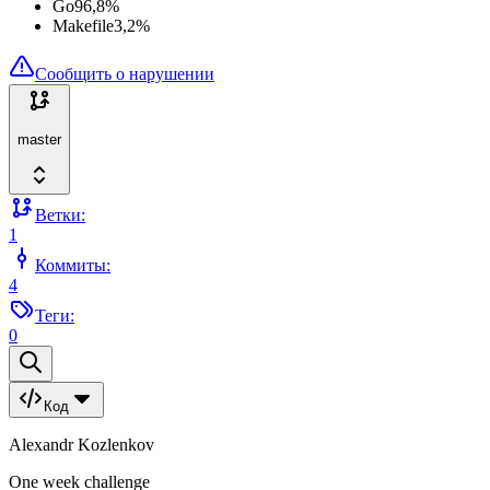
Go
96,8
%
Makefile
3,2
%
Сообщить о нарушении
master
Ветки:
1
Коммиты:
4
Теги:
0
Код
Alexandr Kozlenkov
One week challenge