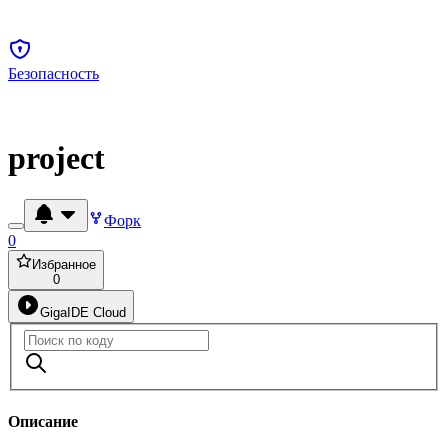
Безопасность
project
Форк
0
Избранное
0
GigaIDE Cloud
Описание