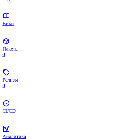
Вики
Пакеты
0
Релизы
0
CI/CD
Аналитика