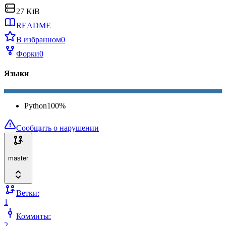
27 KiB
README
В избранном
0
Форки
0
Языки
Python
100
%
Сообщить о нарушении
master
Ветки:
1
Коммиты:
2