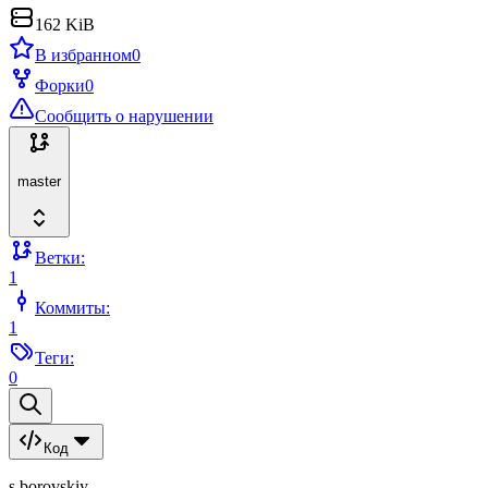
162 KiB
В избранном
0
Форки
0
Сообщить о нарушении
master
Ветки:
1
Коммиты:
1
Теги:
0
Код
s.borovskiy