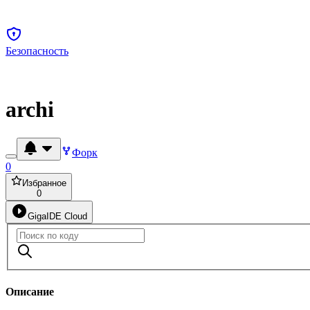
Безопасность
archi
Форк
0
Избранное
0
GigaIDE Cloud
Описание