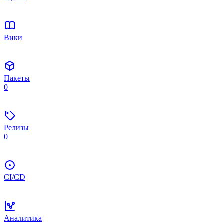
Вики
Пакеты
0
Релизы
0
CI/CD
Аналитика