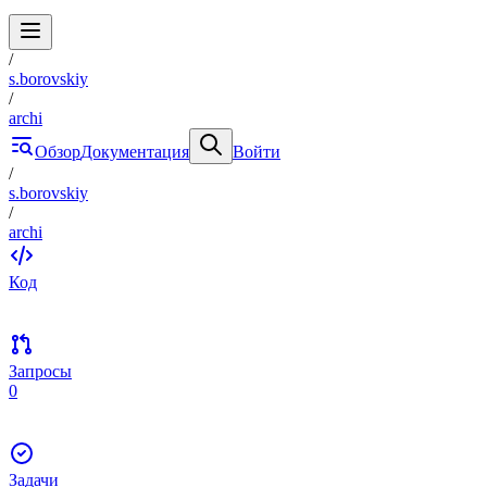
/
s.borovskiy
/
archi
Обзор
Документация
Войти
/
s.borovskiy
/
archi
Код
Запросы
0
Задачи