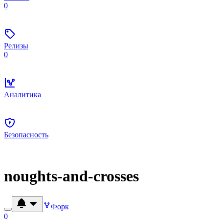
0
Релизы
0
Аналитика
Безопасность
noughts-and-crosses
Форк
0