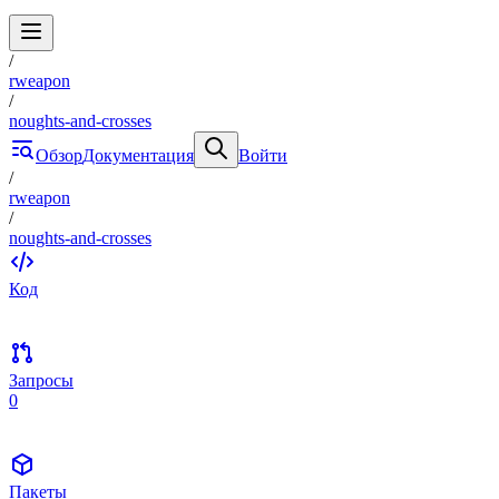
/
rweapon
/
noughts-and-crosses
Обзор
Документация
Войти
/
rweapon
/
noughts-and-crosses
Код
Запросы
0
Пакеты