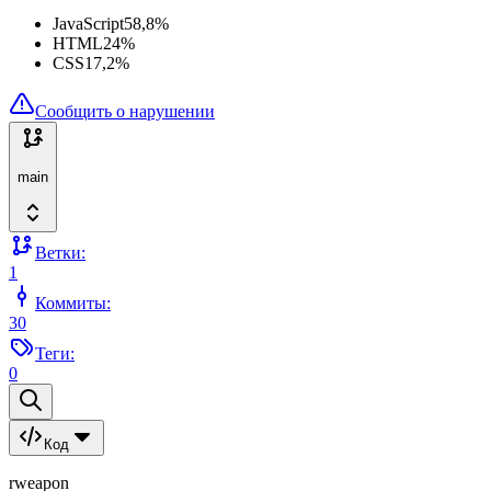
JavaScript
58,8
%
HTML
24
%
CSS
17,2
%
Сообщить о нарушении
main
Ветки:
1
Коммиты:
30
Теги:
0
Код
rweapon