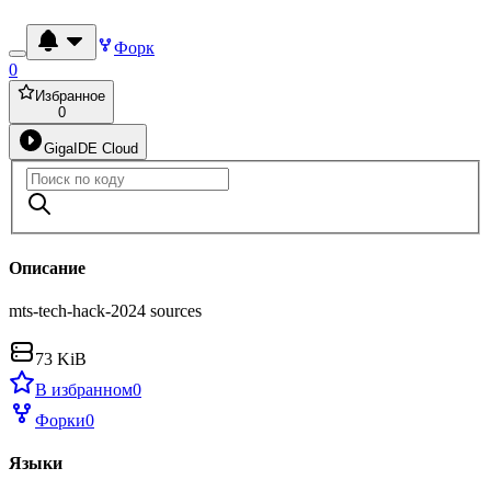
Форк
0
Избранное
0
GigaIDE Cloud
Описание
mts-tech-hack-2024 sources
73 KiB
В избранном
0
Форки
0
Языки