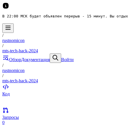
В 22:00 МСК будет объявлен перерыв - 15 минут. Вы отдых
/
rustnomicon
/
mts-tech-hack-2024
Обзор
Документация
Войти
/
rustnomicon
/
mts-tech-hack-2024
Код
Запросы
0