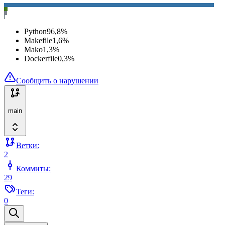
Python
96,8
%
Makefile
1,6
%
Mako
1,3
%
Dockerfile
0,3
%
Сообщить о нарушении
main
Ветки:
2
Коммиты:
29
Теги:
0