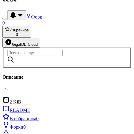
Форк
0
Избранное
0
GigaIDE Cloud
Описание
test
2 KiB
README
В избранном
0
Форки
0