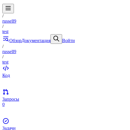
/
russell9
/
test
Обзор
Документация
Войти
/
russell9
/
test
Код
Запросы
0
Задачи