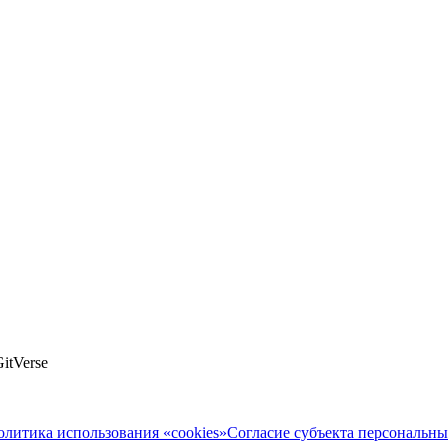
itVerse
олитика использования «cookies»
Согласие субъекта персональн